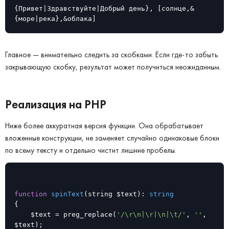
{Привет|Здравствуйте|Добрый день}, [солнце,&
{море|река},&облака]
Главное — внимательно следить за скобками. Если где-то забыть
закрывающую скобку, результат может получиться неожиданным.
Реализация на PHP
Ниже более аккуратная версия функции. Она обрабатывает
вложенные конструкции, не заменяет случайно одинаковые блоки
по всему тексту и отдельно чистит лишние пробелы.
function
spinText
(string $text)
: 
string
{

    $text = preg_replace(
'/\r\n|\r|\n|\t/'
, 
''
, 
$text);
