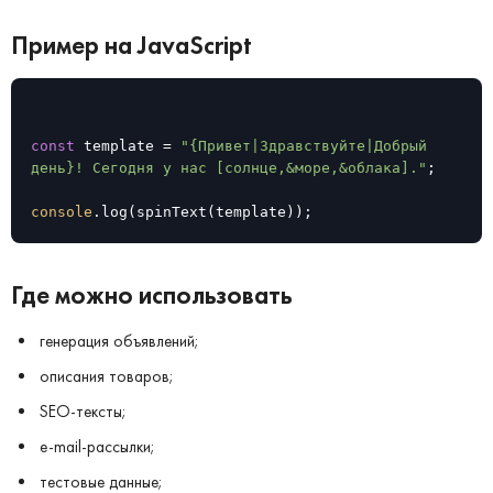
Пример на JavaScript
const
 template = 
"{Привет|Здравствуйте|Добрый 
день}! Сегодня у нас [солнце,&море,&облака]."
;

console
.log(spinText(template));
Где можно использовать
генерация объявлений;
описания товаров;
SEO-тексты;
e-mail-рассылки;
тестовые данные;