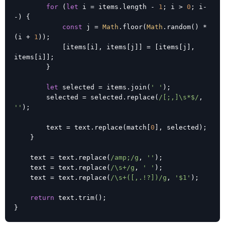
for
 (
let
 i = items.length - 
1
; i > 
0
; i-
-) {

const
 j = 
Math
.floor(
Math
.random() * 
(i + 
1
));

            [items[i], items[j]] = [items[j], 
items[i]];

        }

let
 selected = items.join(
' '
);

        selected = selected.replace(
/[;,]\s*$/
, 
''
);

        text = text.replace(match[
0
], selected);

    }

    text = text.replace(
/amp;/g
, 
''
);

    text = text.replace(
/\s+/g
, 
' '
);

    text = text.replace(
/\s+([,.!?])/g
, 
'$1'
);

return
 text.trim();

}