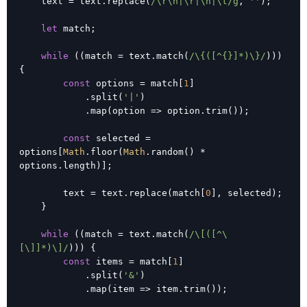
    text = text.replace(
/\r\n|\r|\n|\t/g
, 
''
);

let
 match;

while
 ((match = text.match(
/\{([^{}]*)\}/
))) 
{

const
 options = match[
1
]

            .split(
'|'
)

            .map(
option
 =>
 option.trim());

const
 selected = 
options[
Math
.floor(
Math
.random() * 
options.length)];

        text = text.replace(match[
0
], selected);

    }

while
 ((match = text.match(
/\[([^\
[\]]*)\]/
))) {

const
 items = match[
1
]

            .split(
'&'
)

            .map(
item
 =>
 item.trim());
