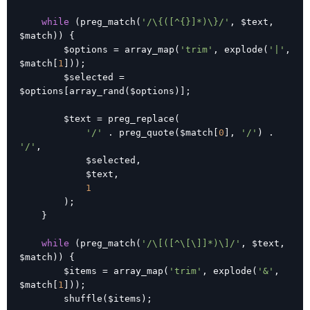
while
 (preg_match(
'/\{([^{}]*)\}/'
, $text, 
$match)) {

        $options = array_map(
'trim'
, explode(
'|'
, 
$match[
1
]));

        $selected = 
$options[array_rand($options)];

        $text = preg_replace(

'/'
 . preg_quote($match[
0
], 
'/'
) . 
'/'
,

            $selected,

            $text,

1
        );

    }

while
 (preg_match(
'/\[([^\[\]]*)\]/'
, $text, 
$match)) {

        $items = array_map(
'trim'
, explode(
'&'
, 
$match[
1
]));

        shuffle($items);
