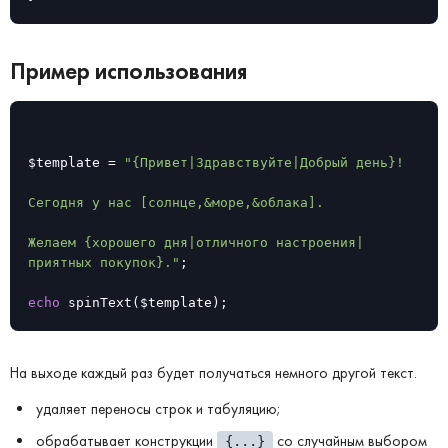
Пример использования
$template = 
"{Привет|Здравствуйте|Добрый день}!

Сегодня у нас [солнце,&море,&облака].

Желаем {хорошего дня|отличного настроения|
приятных покупок}."
;

echo
 spinText($template);
На выходе каждый раз будет получаться немного другой текст.
удаляет переносы строк и табуляцию;
обрабатывает конструкции
со случайным выбором
{...}