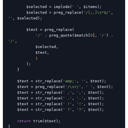
        $selected = implode(
' '
, $items);

        $selected = preg_replace(
'/[;,]\s*$/'
, 
''
, $selected);

        $text = preg_replace(

'/'
 . preg_quote($match[
0
], 
'/'
) . 
'/'
,

            $selected,

            $text,

1
        );

    }

    $text = str_replace(
'amp;'
, 
''
, $text);

    $text = preg_replace(
'/\s+/'
, 
' '
, $text);

    $text = str_replace(
' ,'
, 
','
, $text);

    $text = str_replace(
' .'
, 
'.'
, $text);

    $text = str_replace(
' !'
, 
'!'
, $text);

    $text = str_replace(
' ?'
, 
'?'
, $text);

return
 trim($text);

}