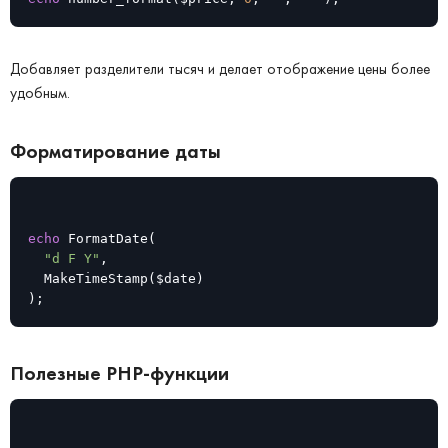
Добавляет разделители тысяч и делает отображение цены более
удобным.
Форматирование даты
echo
 FormatDate(

"d F Y"
,

	MakeTimeStamp($date)

);
Полезные PHP-функции