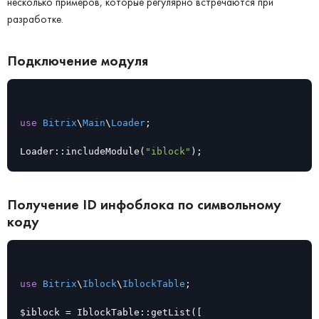
несколько примеров, которые регулярно встречаются при
разработке.
Подключение модуля
use
Bitrix
\
Main
\
Loader
;

Loader::includeModule(
"iblock"
);
Получение ID инфоблока по символьному
коду
use
Bitrix
\
Iblock
\
IblockTable
;

$iblock = IblockTable::getList([
