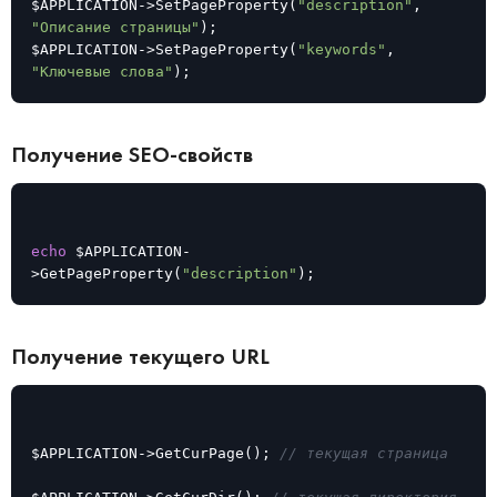
$APPLICATION->SetPageProperty(
"description"
, 
"Описание страницы"
);

$APPLICATION->SetPageProperty(
"keywords"
, 
"Ключевые слова"
);
Получение SEO-свойств
echo
 $APPLICATION-
>GetPageProperty(
"description"
);
Получение текущего URL
$APPLICATION->GetCurPage(); 
// текущая страница