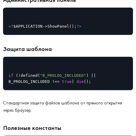
<?
$APPLICATION->ShowPanel();
?>
Защита шаблона
if
 (!defined(
"B_PROLOG_INCLUDED"
) || 
B_PROLOG_INCLUDED !== 
true
) 
die
();
Стандартная защита файлов шаблона от прямого открытия
через браузер.
Полезные константы