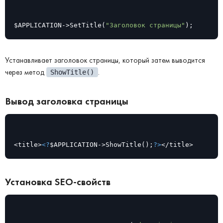
$APPLICATION->SetTitle(
"Заголовок страницы"
);
Устанавливает заголовок страницы, который затем выводится
через метод
.
ShowTitle()
Вывод заголовка страницы
<title>
<?
$APPLICATION->ShowTitle();
?>
</title>
Установка SEO-свойств