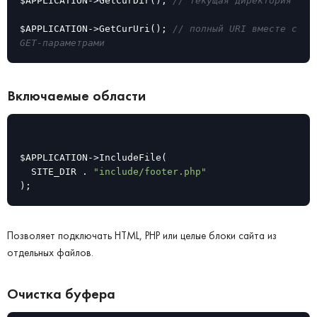
$APPLICATION->GetCurDir(); 
// текущая директория
$APPLICATION->GetCurUri(); 
// полный URI вместе с 
GET-параметрами
Включаемые области
$APPLICATION->IncludeFile(

	SITE_DIR . 
"include/footer.php"
);
Позволяет подключать HTML, PHP или целые блоки сайта из
отдельных файлов.
Очистка буфера