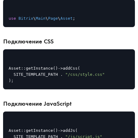
use
Bitrix
\
Main
\
Page
\
Asset
;
Подключение CSS
Asset::getInstance()->addCss(

	SITE_TEMPLATE_PATH . 
"/css/style.css"
);
Подключение JavaScript
Asset::getInstance()->addJs(

	SITE_TEMPLATE_PATH . 
"/js/script.js"