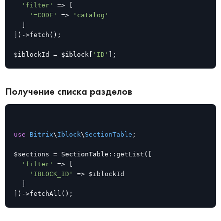
'filter'
 => [

'=CODE'
 => 
'catalog'
	]

])->fetch();

$iblockId = $iblock[
'ID'
];
Получение списка разделов
use
Bitrix
\
Iblock
\
SectionTable
;

$sections = SectionTable::getList([

'filter'
 => [

'IBLOCK_ID'
 => $iblockId

	]

])->fetchAll();