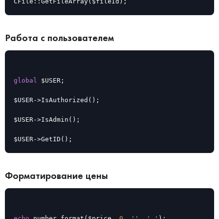
CFile::GetFileArray($fileId);
Работа с пользователем
global
 $USER;

$USER->IsAuthorized();

$USER->IsAdmin();

$USER->GetID();
Форматирование цены
echo
 number_format($price, 
0
, 
''
, 
' '
);