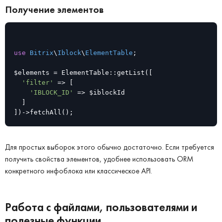
Получение элементов
use
Bitrix
\
Iblock
\
ElementTable
;

$elements = ElementTable::getList([

'filter'
 => [

'IBLOCK_ID'
 => $iblockId

	]

])->fetchAll();
Для простых выборок этого обычно достаточно. Если требуется
получить свойства элементов, удобнее использовать ORM
конкретного инфоблока или классическое API.
Работа с файлами, пользователями и
полезные функции