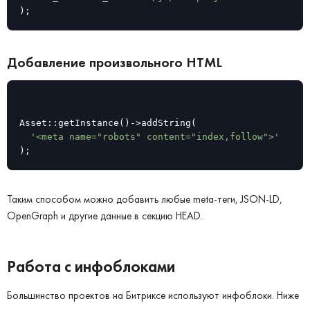
);
Добавление произвольного HTML
Asset::getInstance()->addString(

'<meta name="robots" content="index,follow">'
);
Таким способом можно добавить любые meta-теги, JSON-LD,
OpenGraph и другие данные в секцию HEAD.
Работа с инфоблоками
Большинство проектов на Битриксе используют инфоблоки. Ниже